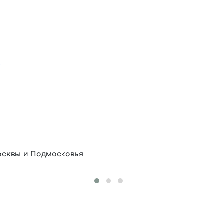
е
в
осквы и Подмосковья