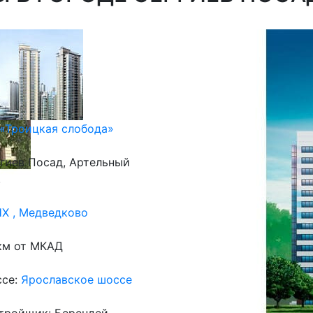
«Троицкая слобода»
гиев Посад, Артельный
.
Х , Медведково
км от МКАД
се:
Ярославское шоссе