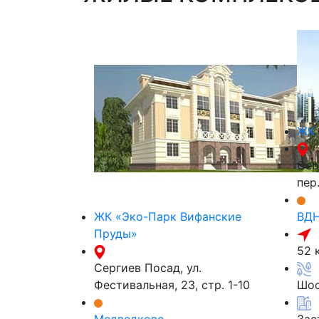
ЖК 
Сер
пер
ЖК «Эко-Парк Вифанские
ВДН
Пруды»
52 
Сергиев Посад, ул.
Фестивальная, 23, стр. 1-10
Шос