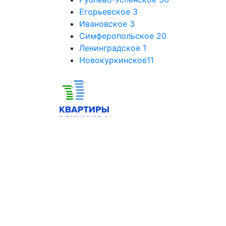
Егорьевское
3
Ивановское
3
Симферопольское
20
Ленинградское
1
Новокуркинское
11
Новостройки в Подмосковье
Новостройки в Новой Москве
Квартиры в Москве
Новостройки Москвы
Спецпредложения от застройщико
© 2023
© 2023 Квартиры в Подмосковье