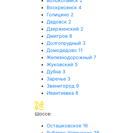
Волоколамск
2
Воскресенск
4
Голицино
2
Дедовск
2
Дзержинский
2
Дмитров
8
Долгопрудный
3
Домодедово
11
Железнодорожный
7
Жуковский
5
Дубна
3
Заречье
3
Звенигород
9
Ивантеевка
8
Шоссе:
Осташковское
16
Рублево-Успенское
36