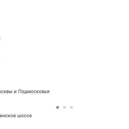
е
в
осквы и Подмосковья
инское шоссе