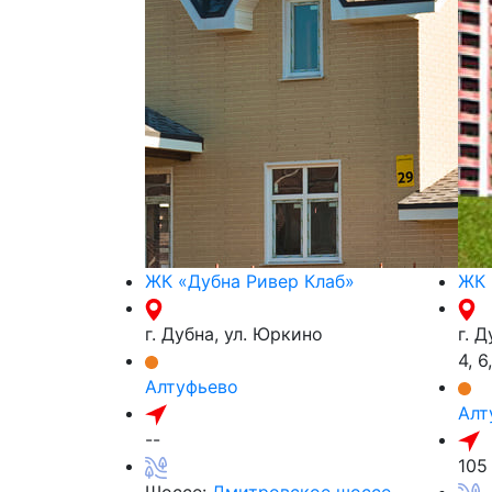
ЖК «Дубна Ривер Клаб»
ЖК 
г. Дубна, ул. Юркино
г. Д
4, 6
Алтуфьево
Алт
--
105