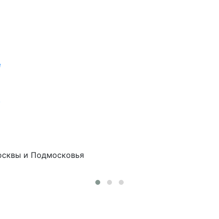
е
в
осквы и Подмосковья