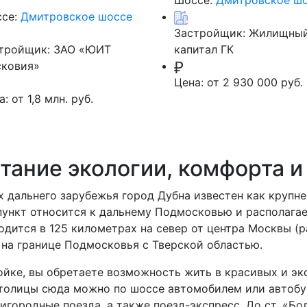
Шоссе:
Дмитровское ш
се:
Дмитровское шоссе
Застройщик:
Жилищны
тройщик:
ЗАО «ЮИТ
капитал ГК
ковия»
Цена:
от 2 930 000 руб.
а:
от 1,8 млн. руб.
тание экологии, комфорта и
ах дальнего зарубежья город Дубна известен как крупн
 пункт относится к дальнему Подмосковью и располага
одится в 125 километрах на север от центра Москвы (
 на границе Подмосковья с Тверской областью.
ойке, вы обретаете возможность жить в красивых и эк
толицы сюда можно по шоссе автомобилем или автобус
игородные поезда, а также поезд-экспресс. До ст. «Б