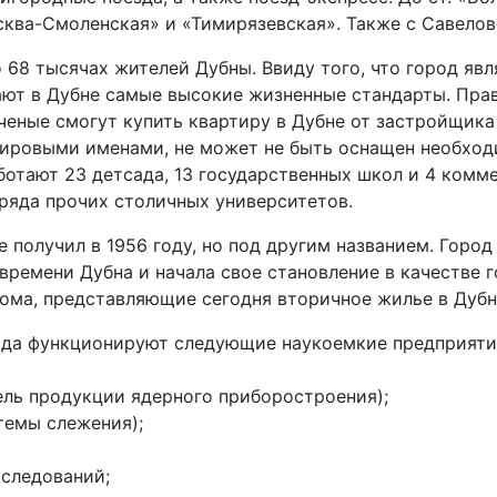
сква-Смоленская» и «Тимирязевская». Также с Савелов
68 тысячах жителей Дубны. Ввиду того, что город яв
ют в Дубне самые высокие жизненные стандарты. Пра
еные смогут купить квартиру в Дубне от застройщика 
мировыми именами, не может не быть оснащен необхо
ботают 23 детсада, 13 государственных школ и 4 комм
ряда прочих столичных университетов.
 получил в 1956 году, но под другим названием. Горо
 времени Дубна и начала свое становление в качестве 
ома, представляющие сегодня вторичное жилье в Дубн
ода функционируют следующие наукоемкие предприяти
ель продукции ядерного приборостроения);
темы слежения);
следований;