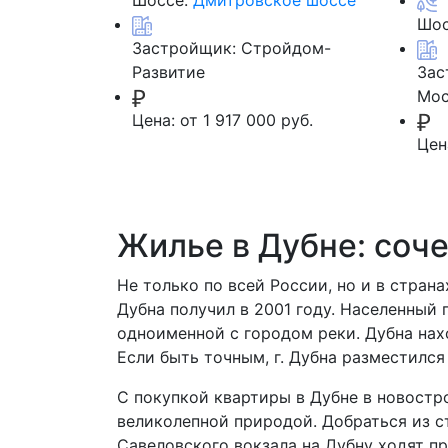
Шоссе:
Дмитровское шоссе
Шос
Застройщик:
Стройдом-
Развитие
Зас
Мос
Цена:
от 1 917 000 руб.
Цен
Жилье в Дубне: соче
Не только по всей России, но и в стран
Дубна получил в 2001 году. Населенный
одноименной с городом реки. Дубна нах
Если быть точным, г. Дубна разместился
С покупкой квартиры в Дубне в новостр
великолепной природой. Добраться из с
Савеловского вокзала на Дубну ходят пр