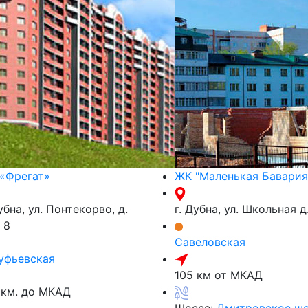
«Фрегат»
ЖК "Маленькая Бавария
убна, ул. Понтекорво, д.
г. Дубна, ул. Школьная д
, 8
Савеловская
уфьевская
105 км от МКАД
 км. до МКАД