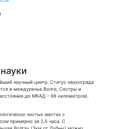
оссе
й
 науки
ейший научный центр. Статус наукограда
ется в междуречье Волги, Сестры и
расстояние до МКАД – 98 километров).
ологически чистых местах с
ом примерно за 2,5 часа. С
ольшая Волга» (3км от Дубны) можно